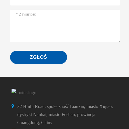
ZGŁOŚ
32 Huifu Road, społeczność Lianxin, miasto Xiqiao,
dystrykt Nanhai, miasto Foshan, prowincja
Guangdong, Chiny