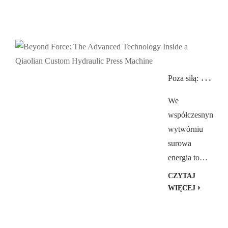
P
oza siłą: Zaawansowana technologia wewnątrz niestandardowej maszyny prasowej hydraulicznej Qiaolian
We
współczesnym
wytwórniu
surowa
energia to
tylko część
CZYTAJ
równania.
WIĘCEJ
Prawdziwa
doskonałość