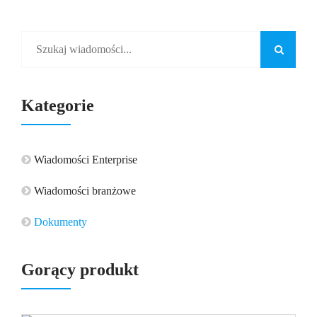
produkcyjna
wynika z
precyzji,
powtarzalności
i inteligentnej
kontroli.
Kategorie
Chociaż
każda prasa
Wiadomości Enterprise
hydrauliczna
może
Wiadomości branżowe
wywierać
siłę, Custom
Dokumenty
Hydraulic
Gorący produkt