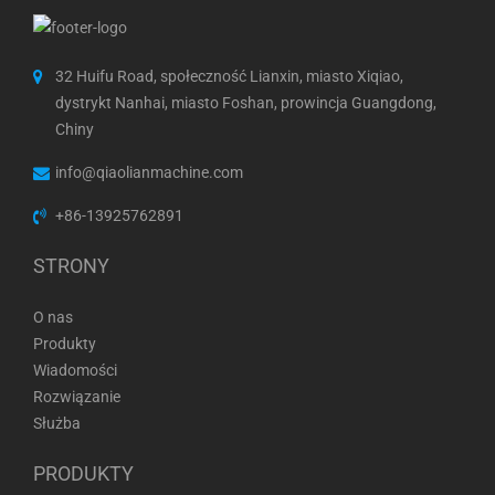
32 Huifu Road, społeczność Lianxin, miasto Xiqiao,
dystrykt Nanhai, miasto Foshan, prowincja Guangdong,
Chiny
info@qiaolianmachine.com
+86-13925762891
STRONY
O nas
Produkty
Wiadomości
Rozwiązanie
Służba
PRODUKTY