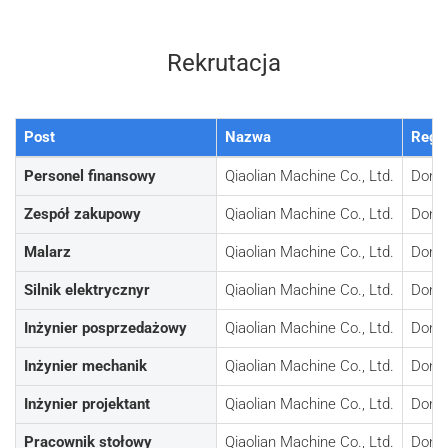
Rekrutacja
Post
Nazwa
Regi
Personel finansowy
Qiaolian Machine Co., Ltd.
Dongu
Zespół zakupowy
Qiaolian Machine Co., Ltd.
Dongu
Malarz
Qiaolian Machine Co., Ltd.
Dongu
Silnik elektryczny
r
Qiaolian Machine Co., Ltd.
Dongu
Inżynier posprzedażowy
Qiaolian Machine Co., Ltd.
Dongu
Inżynier mechanik
Qiaolian Machine Co., Ltd.
Dongu
Inżynier projektant
Qiaolian Machine Co., Ltd.
Dongu
Pracownik stołowy
Qiaolian Machine Co., Ltd.
Dongu