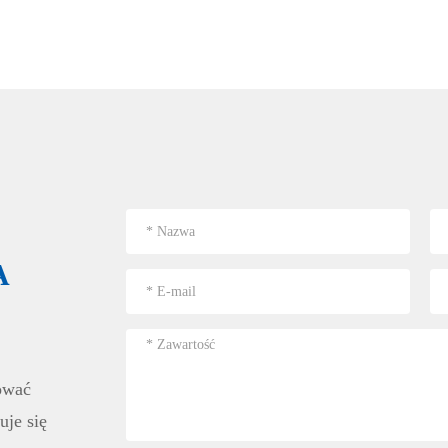
A
ować
uje się