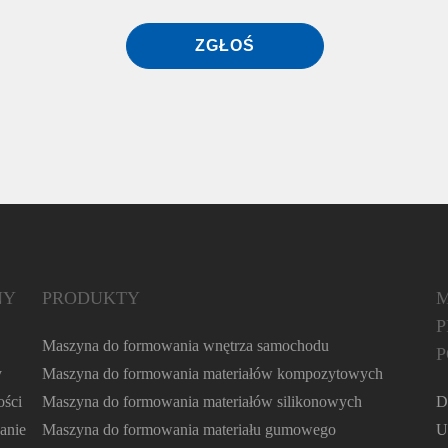
ZGŁOŚ
NY
PRODUKTY
M
P
Maszyna do formowania wnętrza samochodu
P
y
Maszyna do formowania materiałów kompozytowych
ści
Maszyna do formowania materiałów silikonowych
D
anie
Maszyna do formowania materiału gumowego
U