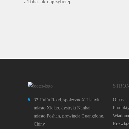
z Tobą jak najszybciej.
STRO
O nas
32 Huifu Road, społeczność Lianxin,
Produkt
miasto Xiqiao, dystrykt Nanhai,
Wiadomo
miasto Foshan, prowincja Guangdong,
Rozwiąz
Chiny