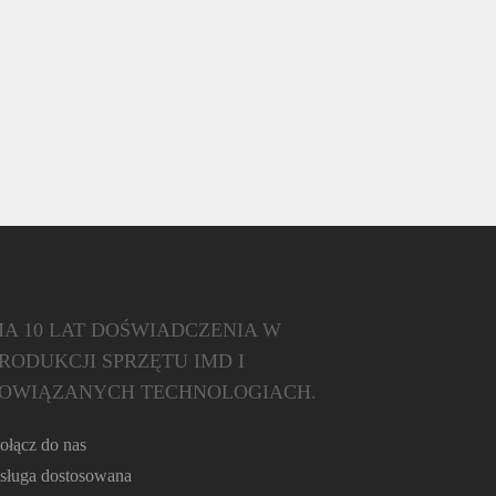
A 10 LAT DOŚWIADCZENIA W
RODUKCJI SPRZĘTU IMD I
OWIĄZANYCH TECHNOLOGIACH.
ołącz do nas
sługa dostosowana