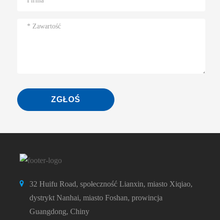
ZGŁOŚ
32 Huifu Road, społeczność Lianxin, miasto Xiqiao,
dystrykt Nanhai, miasto Foshan, prowincja
Guangdong, Chiny