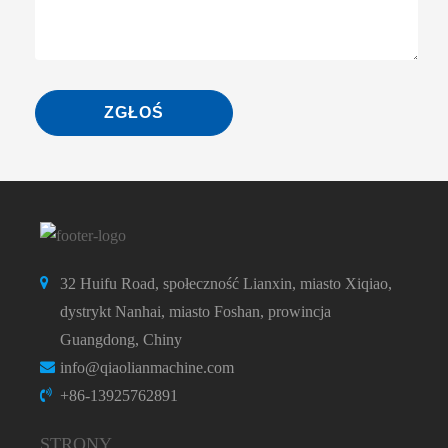
ZGŁOŚ
32 Huifu Road, społeczność Lianxin, miasto Xiqiao,
dystrykt Nanhai, miasto Foshan, prowincja
Guangdong, Chiny
info@qiaolianmachine.com
+86-13925762891
STRONY