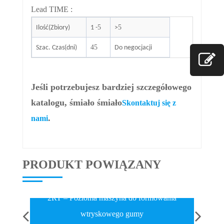
Lead T
IME
:
5
5
Ilość(Zbiory)
1 -
>
45
Szac. Czas(dni)
Do negocjacji
Jeśli potrzebujesz bardziej szczegółowego
katalogu, śmiało śmiało
Skontaktuj się z
.
nami
PRODUKT POWIĄZANY
2RT – Pozioma maszyna do formowania
wtryskowego gumy