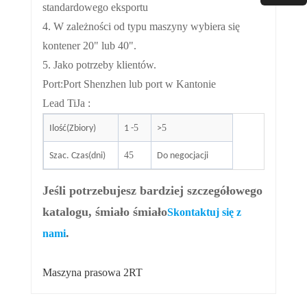
standardowego eksportu
4. W zależności od typu maszyny wybiera się
kontener 20" lub 40".
5. Jako potrzeby klientów.
Port
:
Port Shenzhen lub port w Kantonie
Lead Ti
Ja
:
5
5
Ilość(Zbiory)
1 -
>
45
Szac. Czas(dni)
Do negocjacji
Jeśli potrzebujesz bardziej szczegółowego
katalogu, śmiało śmiało
Skontaktuj się z
.
nami
Maszyna prasowa 2RT