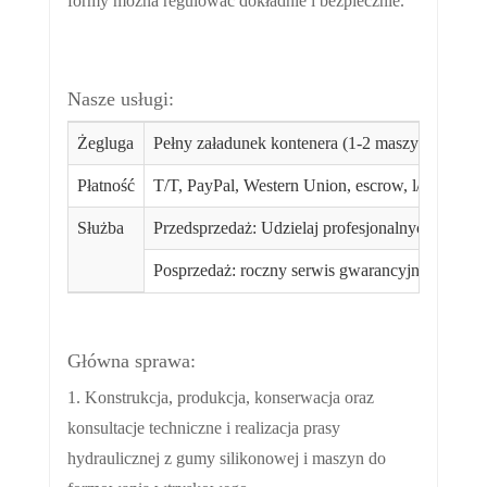
formy można regulować dokładnie i bezpiecznie.
Nasze usługi:
Żegluga
Pełny załadunek kontenera (1-2 maszyny można
Płatność
T/T, PayPal, Western Union, escrow, l/c. itd. 3
Służba
Przedsprzedaż: Udzielaj profesjonalnych wskazó
Posprzedaż: roczny serwis gwarancyjny; Trwała 
Główna sprawa:
1. Konstrukcja, produkcja, konserwacja oraz
konsultacje techniczne i realizacja prasy
hydraulicznej z gumy silikonowej i maszyn do