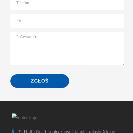
ZGŁOŚ
32 Huifu Road, społeczność Lianxin, miasto Xiqiao,